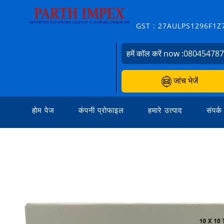
GST : 27AULPS1296F1Z
हमें कॉल करें now :
08045478
जांच भेजें
होम पेज
कंपनी प्रोफाइल
हमारे उत्पाद
संपर्क