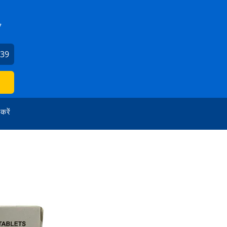
7
739
 करें